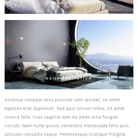
ROOM SERVICE
DAILY SANITATION
Vivamus volutpat eros pulvinar velit laoreet, sit amet
egestas erat dignissim. Sed quis rutrum tellus, sit amet
viverra felis. Cras sagittis sem sit amet urna feugiat
rutrum. Nam nulla ipsum, venenatis malesuada felis quis,
ultricies convallis neque. Pellentesque tristique fringilla